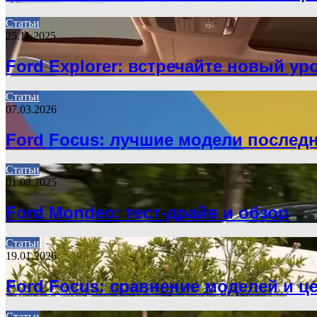
Статьи
25.11.2025
Ford Explorer: встречайте новый у
Статьи
07.03.2026
Ford Focus: лучшие модели послед
Статьи
01.08.2025
Ford Mondeo: тест-драйв и обзор
Статьи
19.01.2026
Ford Focus: сравнение моделей и ц
Статьи