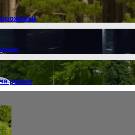
едорожники
лении
 на рынке