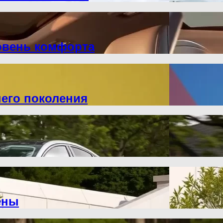
ровень комфорта
него поколения
ены